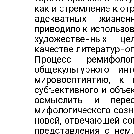
как и стремление к о
адекватных жизне
приводило к использо
художественных це
качестве литературног
Процесс ремифоло
общекультурного ин
мировосптиятию, к 
субъективного и объе
осмыслить и перео
мифологического соз
новой, отвечающей со
представления о нем