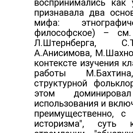
воспринимались как 
признавала два осно
мифа: этнографиче
философское) – см. 
Л.Штернберга, С.Т
А.Анисимова, М.Шахно
контексте изучения кл
работы М.Бахтин
структурной фолькло
этом доминиров
использования и вклю
преимущественно, с 
историзма", суть 