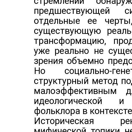
стремлении "обнару
предшествующей с
отдельные ее черты
существующую реальн
трансформацию, про
уже реально не суще
зрения объемно предс
Но социально-ген
структурный метод по
малоэффективным д
идеологической и
фольклора в контекст
Историческая ре
мифической топики н