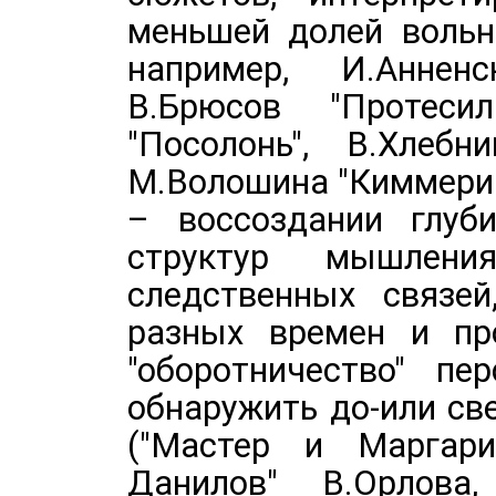
меньшей долей вольно
например, И.Анненс
В.Брюсов "Протеси
"Посолонь", В.Хлебн
М.Волошина "Киммерий
– воссоздании глуби
структур мышлени
следственных связей
разных времен и про
"оборотничество" пе
обнаружить до-или св
("Мастер и Маргарит
Данилов" В.Орлов