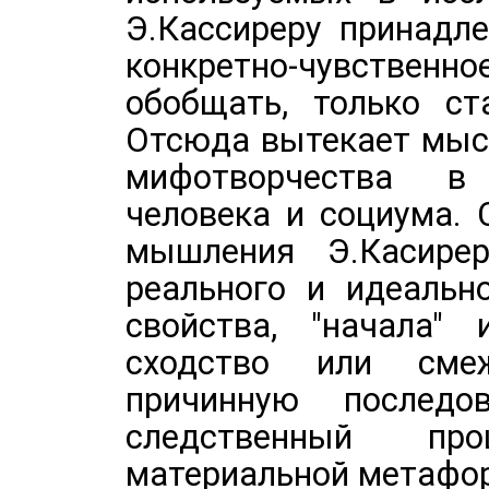
Э.Кассиреру принадл
конкретно-чувст
обобщать, только ст
Отсюда вытекает мыс
мифотворчества в
человека и социума.
мышления Э.Касирер
реального и идеальн
свойства, "начала"
сходство или сме
причинную последов
следственный пр
материальной метафо