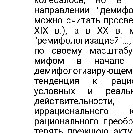
колебалось, но в
направлении "демифо
можно считать просве
ХIХ в.), а в ХХ в. 
"ремифологизацией"...
по своему масштабу
мифом в начале Х
демифологизирующему 
тенденция к рацио
условных и реал
действительнос
иррационального
рационального преоб
терять прежнюю актуа