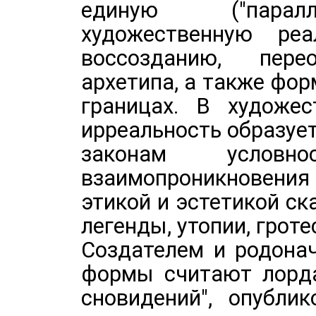
единую ("паралл
художественную ре
воссозданию, пере
архетипа, а также фо
границах. В художес
ирреальность образуе
законам условн
взаимопроникновения
этикой и эстетикой ска
легенды, утопии, гроте
Создателем и родона
формы считают лорда
сновидений", опубли