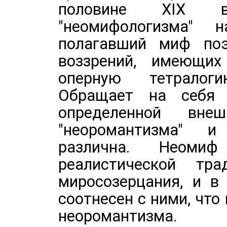
половине XIX ве
"неомифологизма" 
полагавший миф поэ
воззрений, имеющих
оперную тетралоги
Обращает на себя 
определенной вне
"неоромантизма" и
различна. Неоми
реалистической тра
миросозерцания, и в
соотнесен с ними, что
неоромантизма