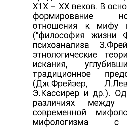
Х1Х – ХХ веков. В осн
формирование но
отношения к мифу 
("философия жизни Ф
психоанализа З.Фр
этнологические теор
искания, углубив
традиционное пре
(Дж.Фрейзер, Л.Лев
Э.Кассирер и др.). О
различиях между
современной мифоло
мифологизма с к