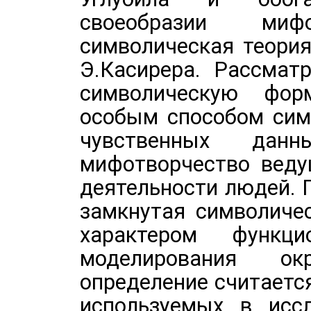
своеобразии миф
символическая теори
Э.Касирера. Рассмат
символическую фор
особым способом сим
чувственных данн
мифотворчество веду
деятельности людей. 
замкнутая символиче
характером функц
моделирования о
определение считаетс
используемых в иссл