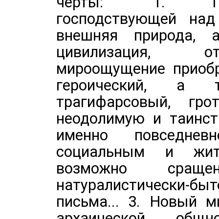
черты: "1. Тра
господствующей над 
внешняя природа, 
цивилизация, от
мироощущение приобр
героический, а 
трагифарсовый, гро
неодолимую и таинст
именно повседне
социальным и жит
возможно сращ
натуралистически-быт
письма... 3. Новый 
архаической общ