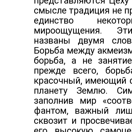
представляются Цеху
смысле традиция не п
единство некот
мироощущения. Эт
названы двумя слов
Борьба между акмеизм
борьба, а не занятие
прежде всего, борьб
красочный, имеющий ф
планету Землю. Сим
заполнив мир «соотв
фантом, важный лишь
сквозит и просвечив
его высокую самоце