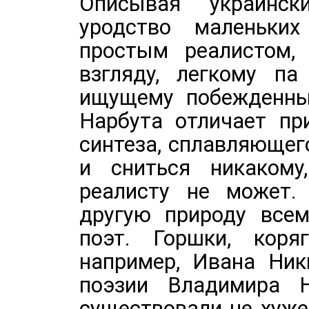
Описывая украинск
уродство маленьки
простым реалистом,
взгляду, легкому па
ищущему побежденны
Нарбута отличает пр
синтеза, сплавляющег
и сниться никакому
реалисту не может.
другую природу всем
поэт. Горшки, кор
например, Ивана Ник
поэзии Владимира Н
существовали не хуже 