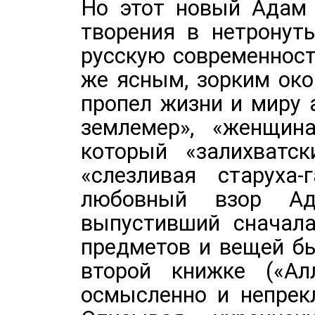
Но этот новый Адам 
творения в нетронут
русскую современност
же ясным, зорким оком
пропел жизни и миру а
землемер», «женщина
который «залихватс
«слезливая старуха
любовный взор Ада
выпустивший сначала
предметов и вещей бы
второй книжке («Алл
осмысленно и непрек