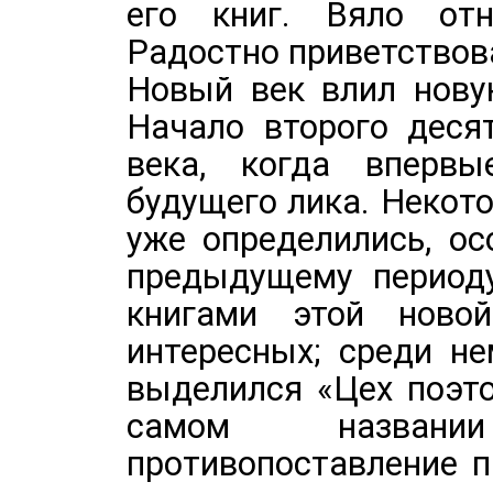
его книг. Вяло от
Радостно приветствова
Новый век влил нову
Начало второго деся
века, когда вперв
будущего лика. Некот
уже определились, о
предыдущему период
книгами этой ново
интересных; среди н
выделился «Цех поэто
самом назван
противопоставление 