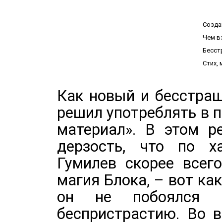
Созда
Чем в
Бесст
Стих,
Как новый и бесстраш
решил употреблять в 
материал». В этом р
дерзость, что по х
Гумилев скорее всег
магия Блока, – вот к
он не побоялся 
беспристрастию. Во в